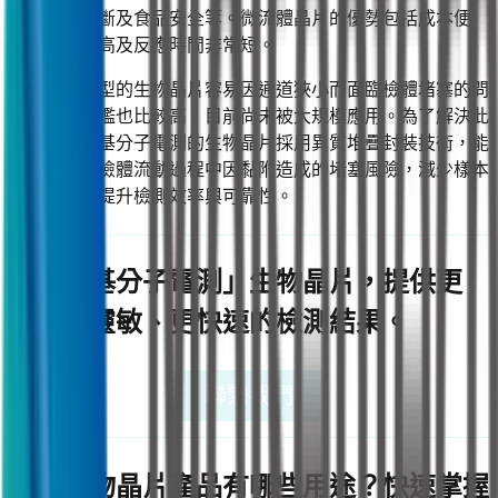
選、疾病診斷及食品安全等。微流體晶片的優勢包括成本便
宜、精確度高及反應時間非常短。
不過，這類型的生物晶片容易因通道狹小而面臨檢體堵塞的問
題，技術門檻也比較高，目前尚未被大規模應用。為了解決此
項問題，矽基分子電測的生物晶片採用異質堆疊封裝技術，能
夠大幅降低檢體流動過程中因黏附造成的堵塞風險，減少樣本
損失，從而提升檢測效率與可靠性。
「矽基分子電測」生物晶片，提供更
靈敏、更快速的檢測結果。
聯繫我們
四、生物晶片產品有哪些用途？快速掌握