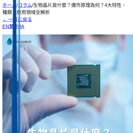
ホーム
/
コラム
/
生物晶片是什麼？運作原理為何？4大特性、
種類、應用領域全解析
←
一覧に戻る
EN
繁中
JA