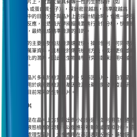
塊微小的晶片上，放置大量具有專一性的生物探針（如
DNA、RNA 或蛋白質分子），探針密度越高，精準度越高。
當待測樣本中的目標分子與晶片上的探針結合時，會進一步引
發螢光訊號反應，並透過光學掃描裝置進行量化分析，快速獲
得大量數據，最終達成精準檢測的目的。
微陣列晶片的主要優勢包括檢測速度快、操作便利、可同時分
析數千到上萬筆資料，且相較於傳統檢測方法，成本更低並具
有高度自動化的潛力，因此在生物醫學研究與臨床應用中越來
越受到重視。
目前微陣列晶片多屬於檢測型晶片，如基因晶片、蛋白質晶片
等，廣泛應用於病原體檢測、基因檢測及藥物開發、疫苗研究
等領域，是目前常見的生物晶片。
2. 微流體晶片
微流體晶片是在晶片上方刻蝕出微小的通道，並利用這些通道
來精準控制液態檢體的流動，以便進行複雜的處理和分析。這
類晶片屬於處理型晶片，大多應用在基因表現分析、藥物篩