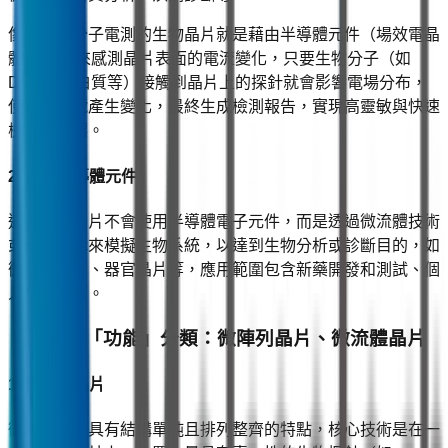
像是矽基分子電測的生物晶片就是藉由半導體元件（場效電晶
體 FET）來感測晶片表面的電流變化，只要生物分子（如
DNA、蛋白質等）接觸到晶片上的探針就會影響電場分布，
使電流訊號產生變化，最終生成檢測報告，實現高靈敏與快速
檢測的目標。
2. 不含半導體元件
這類生物晶片不會使用半導體電子元件，而是透過微流體技術
或仿生結構來模擬生物系統，以達到生物分析或診斷目的，如
微流體晶片、器官晶片等，應用範圍包含新藥開發和測試、個
人化醫療等。
（二）依「功能」分類：微陣列晶片、微流體晶片
1. 微陣列晶片
微陣列晶片具有結構單純且排列整齊的特點，核心技術是在一