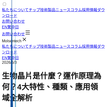
私たちについて
チップ技術
製品
ニュース
コラム
採用情報
ダウ
ンロード
お問い合わせ
EN
繁中
日
お問い合わせ
Molsentech
私たちについて
チップ技術
製品
ニュース
コラム
採用情報
ダウ
ンロード
EN
繁中
日
2026/6/3
生物晶片是什麼？運作原理為
何？4大特性、種類、應用領
域全解析