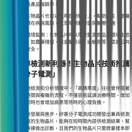
片檢測來降低產品報銷率。
寵物檢測
：生物晶片也可以應用在動物身上，幫助飼主、獸醫
了解寵物的潛在疾病風險，並及早規劃保健與醫療措施。
食品安全與環境監測：生物晶片可以用來監測食品與環境生態
的有害物質，如農藥殘留、重金屬污染、過敏原等，提高公共
衛生與食品安全。
五、精準檢測新利器！生物晶片技術推薦
「矽基分子電測」
在傳統的生物檢測和分析領域中，「高精準度」往往會伴隨著
漫長的檢測時間與複雜的流程，不僅容易延誤治療時間、增加
檢測成本，同時也會增加病患等待時的心理負擔。
隨著科技不斷發展與進步，矽基分子電測成功開發出兼具檢測
速度與精準度的生物晶片，能夠在短時間內提供檢測結果，幫
助醫療院所快速做出診斷，且我們的生物晶片只需微量樣本即