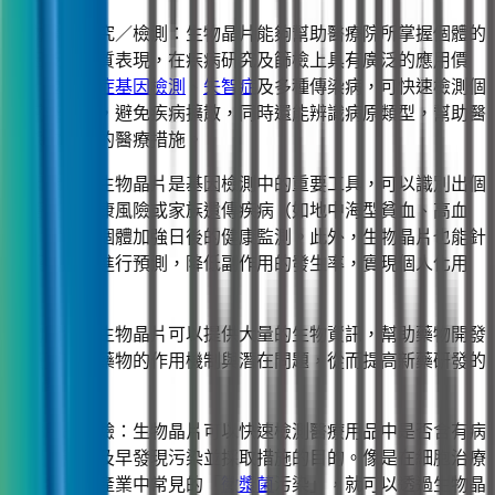
生物醫學研究／檢測：生物晶片能夠幫助醫療院所掌握個體的
基因及蛋白質表現，在疾病研究及篩檢上具有廣泛的應用價
值，包含
癌症基因檢測
、
失智症
及多種傳染病，可快速檢測個
體感染狀況，避免疾病擴散，同時還能辨識病原類型，幫助醫
師採取對應的醫療措施。
基因檢測：生物晶片是基因檢測中的重要工具，可以識別出個
體潛在的健康風險或家族遺傳疾病（如地中海型貧血、高血
壓），幫助個體加強日後的健康監測。此外，生物晶片也能針
對藥物反應進行預測，降低副作用的發生率，實現個人化用
藥。
藥物開發：生物晶片可以提供大量的生物資訊，幫助藥物開發
人員更了解藥物的作用機制與潛在問題，從而提高新藥研發的
成功率。
醫療用品檢驗：生物晶片可以快速檢測醫療用品中是否含有病
原體，幫助及早發現污染並採取措施的目的。像是在細胞治療
和生物製藥產業中常見的「
黴漿菌
污染」，就可以透過生物晶