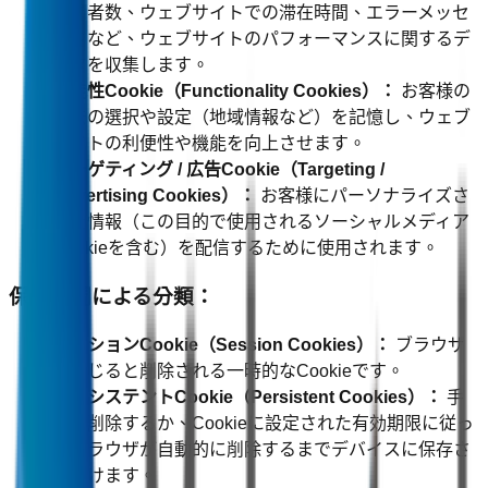
訪問者数、ウェブサイトでの滞在時間、エラーメッセ
ージなど、ウェブサイトのパフォーマンスに関するデ
ータを収集します。
機能性Cookie（Functionality Cookies）：
お客様の
過去の選択や設定（地域情報など）を記憶し、ウェブ
サイトの利便性や機能を向上させます。
ターゲティング / 広告Cookie（Targeting /
Advertising Cookies）：
お客様にパーソナライズさ
れた情報（この目的で使用されるソーシャルメディア
Cookieを含む）を配信するために使用されます。
保持期間による分類：
セッションCookie（Session Cookies）：
ブラウザ
を閉じると削除される一時的なCookieです。
パーシステントCookie（Persistent Cookies）：
手
動で削除するか、Cookieに設定された有効期限に従っ
てブラウザが自動的に削除するまでデバイスに保存さ
れ続けます。