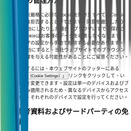
Cookieの管理方法
お客様は、（厳格に必要なCookieを除き）すべてのCookie
を許可または拒否することができます。同意を撤回したり
Cookieを無効にしたりした場合、ブラウザにすでに保存さ
れているCookieはお客様のデータを収集しなくなります
が、ブラウザの設定から手動で削除する必要があります。
Cookieを無効にすると、当社ウェブサイトでのブラウジン
グ体験に影響を与える可能性があることにご留意ください。
設定を管理するには、本ウェブサイトのフッターにある
リンクをクリックして、い
「Cookie設定（Cookie Settings）」
つでも設定を変更できます。設定は単一のデバイスおよびブ
ラウザにのみ適用されるため、異なるデバイスからアクセス
する場合は、それぞれのデバイスで設定を行ってください。
外部参考資料およびサードパーティの免
責事項