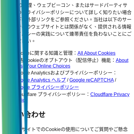
Cookieの管理、ウェブビーコン、またはサードパーティサ
ービスのプライバシーポリシーについて詳しく知りたい場合
は、以下の外部リンクをご参照ください。当社は以下のサー
ドパーティのウェブサイトとは関係がなく、提供される情報
やプライバシーの実践について連帯責任を負わないことにご
留意ください。
Cookieに関する知識と管理：
All About Cookies
広告Cookieのオプトアウト（配信停止）機能：
About
Ads
/
Your Online Choices
Google Analyticsおよびプライバシーポリシー：
Google Analytics ヘルプ
/
Google reCAPTCHA
/
Google プライバシーポリシー
Cloudflare プライバシーポリシー：
Cloudflare Privacy
Policy
お問い合わせ
本ウェブサイトでのCookieの使用についてご質問やご懸念