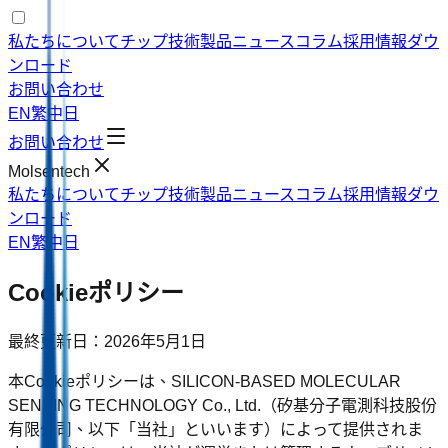
私たちについて
チップ技術
製品
ニュース
コラム
採用情報
ダウ
ンロード
お問い合わせ
EN
繁中
日
お問い合わせ
Molsentech
私たちについて
チップ技術
製品
ニュース
コラム
採用情報
ダウ
ンロード
EN
繁中
日
Cookieポリシー
最終更新日：2026年5月1日
本Cookieポリシーは、SILICON-BASED MOLECULAR
SENSING TECHNOLOGY Co., Ltd.（矽基分子電測科技股份
有限公司、以下「当社」といいます）によって提供されま