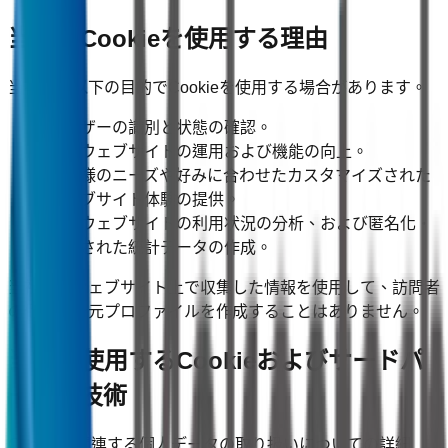
当社がCookieを使用する理由
当社は、以下の目的でCookieを使用する場合があります。
ユーザーの識別と状態の確認。
当社ウェブサイトの運用および機能の向上。
お客様のニーズや好みに合わせたカスタマイズされた
ウェブサイト体験の提供。
当社ウェブサイトの利用状況の分析、および匿名化・
集計された統計データの作成。
当社は、ウェブサイト上で収集した情報を使用して、訪問者
の個人の身元プロファイルを作成することはありません。
当社が使用するCookieおよびサードパ
ーティ技術
Cookieに関連する個人データの取り扱いについての詳細