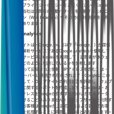
は、当社のプライバシーポリシーをご覧ください。Cookie
に加えて、当社は訪問者の行動パターンを把握するためにウ
ェブビーコン（Web Beacons）やその他の類似技術を使用
する場合があります。
Google Analytics
本ウェブサイトは、Google, Inc.（以下「Google」）が提供
するウェブ解析サービスであるGoogle Analyticsを使用して
います。同サービスはCookieを利用して、訪問者が本ウェ
ブサイトをどのように利用しているかを分析します。
Cookieによって記録された情報（IPアドレスを含む）は、
Googleのサーバーに送信され保存されます。Googleはこの
情報を利用して、ウェブサイトの利用状況を評価し、ウェブ
サイト活動に関するレポートを作成します。Googleは、お
客様のIPアドレスをGoogleが保有する他のいかなるデータ
とも関連付けることはありません。本ウェブサイトを利用す
ることで、お客様はGoogleが上記の方法および目的でお客
様のデータを処理することに同意したものとみなされます。